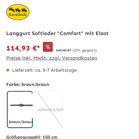
Langgurt Softleder "Comfort" mit Elast
%
114,93 €*
149,90 €*
(23% gespart)
Preise inkl. MwSt. zzgl. Versandkosten
Lieferzeit: ca. 5-7 Arbeitstage
Farbe:
braun/braun
schwarz/schwarz
braun/braun
braun/braun
(Diese Option ist zurzeit nicht verfügbar.)
Größenauswahl:
150 cm