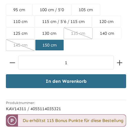
95 cm
100 cm / 5'0
105 cm
110 cm
115 cm / 5'6 / 115 cm
120 cm
125 cm
130 cm
135 cm
140 cm
(Diese Option ist zurzeit nich
145 cm
150 cm
(Diese Option ist zurzeit nicht verfügbar.)
Produkt Anzahl: Gib den gewünschten Wert ein ode
In den Warenkorb
Produktnummer:
KAV14311 / 4055114035321
P
Du erhältst 115 Bonus Punkte für diese Bestellung