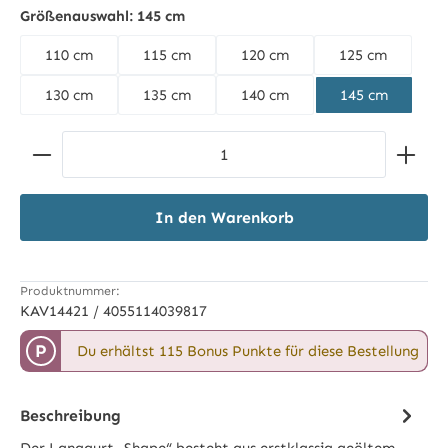
schwarz/schwarz
Größenauswahl:
145 cm
110 cm
115 cm
120 cm
125 cm
130 cm
135 cm
140 cm
145 cm
Produkt Anzahl: Gib den gewünschten Wert ein ode
In den Warenkorb
Produktnummer:
KAV14421 / 4055114039817
P
Du erhältst 115 Bonus Punkte für diese Bestellung
Beschreibung