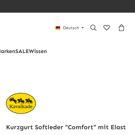
Du hast 0 Pro
Waren
Deutsch
arken
SALE
Wissen
Kurzgurt Softleder "Comfort" mit Elast