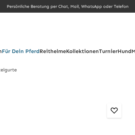
Persönliche Beratung per Chat, Mail, WhatsApp oder Telefon
h
Für Dein Pferd
Reithelme
Kollektionen
Turnier
Hund
M
telgurte