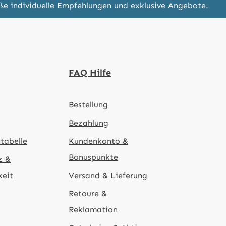
eße individuelle Empfehlungen und exklusive Angebote.
FAQ Hilfe
Bestellung
Bezahlung
tabelle
Kundenkonto &
Bonuspunkte
z &
keit
Versand & Lieferung
Retoure &
Reklamation