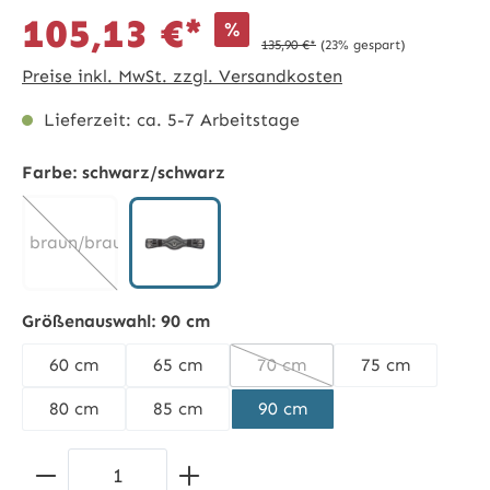
105,13 €*
%
135,90 €*
(23% gespart)
Preise inkl. MwSt. zzgl. Versandkosten
Lieferzeit: ca. 5-7 Arbeitstage
Farbe:
schwarz/schwarz
braun/braun
schwarz/schwarz
(Diese Option ist zurzeit nicht verfügbar.)
Größenauswahl:
90 cm
60 cm
65 cm
70 cm
75 cm
(Diese Option ist zurzeit nic
80 cm
85 cm
90 cm
Produkt Anzahl: Gib den gewünschten 