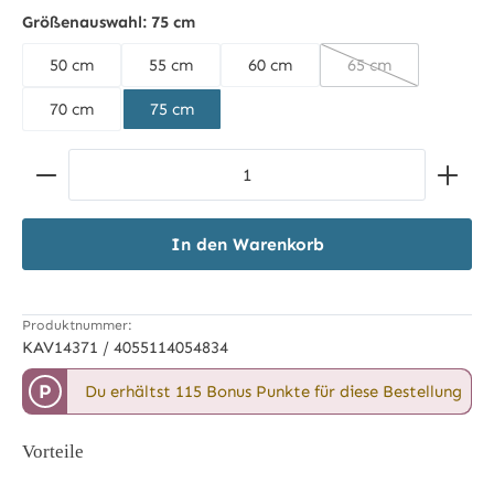
schwarz/beige
Größenauswahl:
75 cm
50 cm
55 cm
60 cm
65 cm
(Diese Option ist z
70 cm
75 cm
Produkt Anzahl: Gib den gewünschten Wert ein ode
In den Warenkorb
Produktnummer:
KAV14371 / 4055114054834
P
Du erhältst 115 Bonus Punkte für diese Bestellung
Vorteile