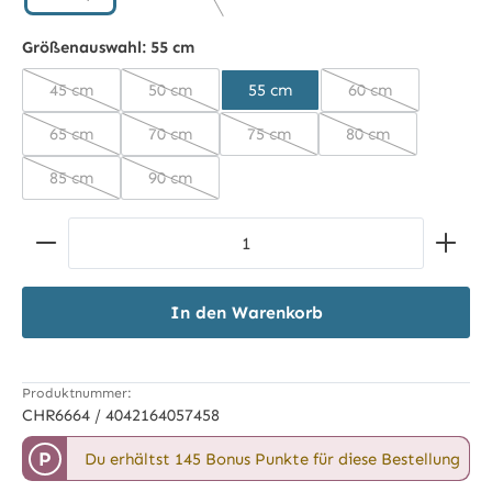
schwarz/anthrazit
Größenauswahl:
55 cm
45 cm
50 cm
55 cm
60 cm
(Diese Option ist zurzeit nicht verfügbar.)
(Diese Option ist zurzeit nicht verfügbar.)
(Diese Option ist 
65 cm
70 cm
75 cm
80 cm
(Diese Option ist zurzeit nicht verfügbar.)
(Diese Option ist zurzeit nicht verfügbar.)
(Diese Option ist zurzeit nicht ve
(Diese Option ist z
85 cm
90 cm
(Diese Option ist zurzeit nicht verfügbar.)
(Diese Option ist zurzeit nicht verfügbar.)
Produkt Anzahl: Gib den gewünschten Wert ein ode
In den Warenkorb
Produktnummer:
CHR6664 / 4042164057458
P
Du erhältst 145 Bonus Punkte für diese Bestellung