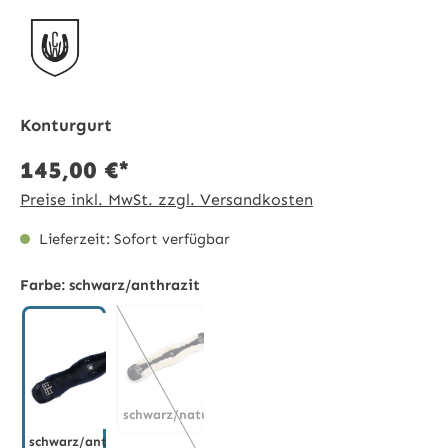
Konturgurt
145,00 €*
Preise inkl. MwSt. zzgl. Versandkosten
Lieferzeit: Sofort verfügbar
Farbe:
schwarz/anthrazit
schwarz/natur
schwarz/anthrazit
schwarz/natur
(Diese Option ist zurzeit nicht verfügbar.)