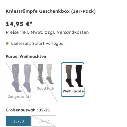
Kniestrümpfe Geschenkbox (2er-Pack)
14,95 €*
Preise inkl. MwSt. zzgl. Versandkosten
Lieferzeit: Sofort verfügbar
Farbe:
Weihnachten
Good luck
Weihnachten
Congratulations
Good luck
(Diese Option ist zurzeit nicht verfügbar.)
Weihnachten
Congratulations
(Diese Option ist zurzeit nicht verfügbar.)
Größenauswahl:
35-38
35-38
39-42
(Diese Option ist zurzeit nicht verfügbar.)