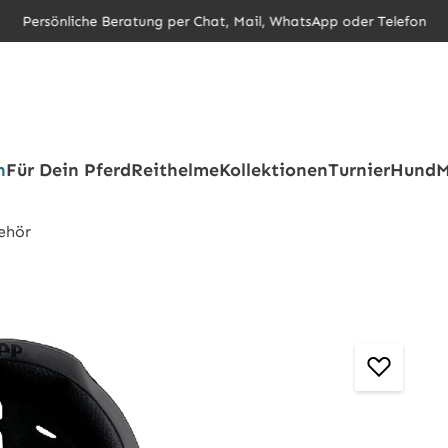
Persönliche Beratung per Chat, Mail, WhatsApp oder Telefon
h
Für Dein Pferd
Reithelme
Kollektionen
Turnier
Hund
M
ehör