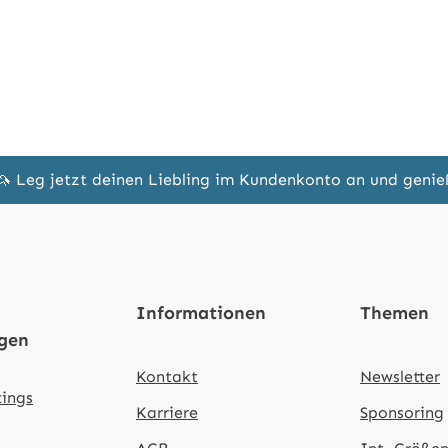
🦄 Leg jetzt deinen Liebling im Kundenkonto an und geni
Informationen
Themen
ngen
Kontakt
Newsletter
tings
Karriere
Sponsoring