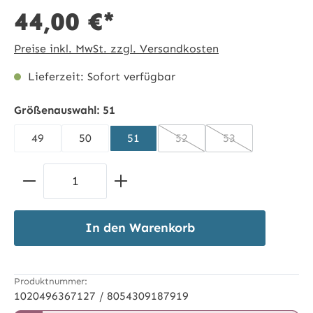
44,00 €*
Preise inkl. MwSt. zzgl. Versandkosten
Lieferzeit: Sofort verfügbar
Größenauswahl:
51
49
50
51
52
53
(Diese Option ist zurzeit nic
(Diese Option ist 
Produkt Anzahl: Gib den gewünschten 
In den Warenkorb
Produktnummer:
1020496367127 / 8054309187919