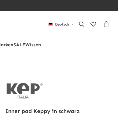
Du hast 0 Pro
Waren
Deutsch
arken
SALE
Wissen
Inner pad Keppy in schwarz