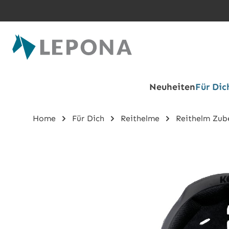
Zum Hauptinhalt springen
Neuheiten
Für Dic
Home
Für Dich
Reithelme
Reithelm Zub
Bildergalerie überspringen