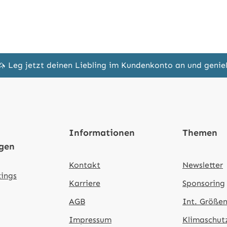
🦄 Leg jetzt deinen Liebling im Kundenkonto an und geni
Informationen
Themen
ngen
Kontakt
Newsletter
tings
Karriere
Sponsoring
AGB
Int. Größen
Impressum
Klimaschut