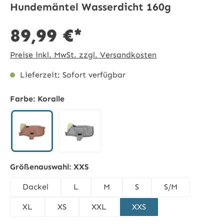
Hundemäntel Wasserdicht 160g
89,99 €*
Preise inkl. MwSt. zzgl. Versandkosten
Lieferzeit: Sofort verfügbar
Farbe:
Koralle
Koralle
dusty blue
Größenauswahl:
XXS
Dackel
L
M
S
S/M
XL
XS
XXL
XXS