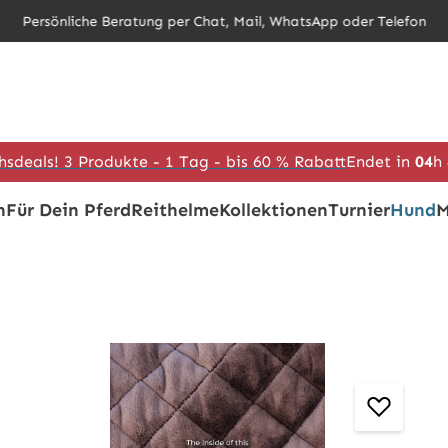
Persönliche Beratung per Chat, Mail, WhatsApp oder Telefon
hsdeals! 3 Produkte - 1 Tag - bis 60 % Rabatt
Endet in
04
h
h
Für Dein Pferd
Reithelme
Kollektionen
Turnier
Hund
M