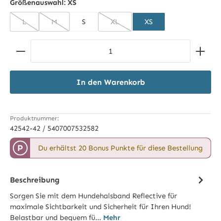
Größenauswahl:
XS
L
M
S
XL
XS
(Diese Option ist zurzeit nicht verfügbar.)
(Diese Option ist zurzeit nicht verfügbar.)
(Diese Option ist zurzeit nicht verf
Produkt Anzahl: Gib den gewünschten Wert ein ode
In den Warenkorb
Produktnummer:
42542-42 / 5407007532582
P
Du erhältst 20 Bonus Punkte für diese Bestellung
Beschreibung
Sorgen Sie mit dem Hundehalsband Reflective für
maximale Sichtbarkeit und Sicherheit für Ihren Hund!
Belastbar und bequem fü…
Mehr