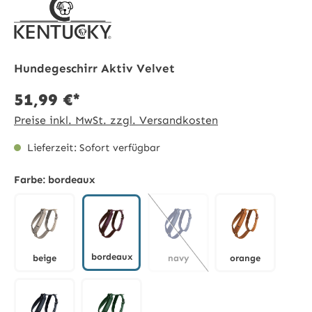
Hundegeschirr Aktiv Velvet
51,99 €*
Preise inkl. MwSt. zzgl. Versandkosten
Lieferzeit: Sofort verfügbar
Farbe:
bordeaux
bordeaux
beige
navy
orange
bordeaux
beige
navy
orange
(Diese Option ist zurzeit nicht 