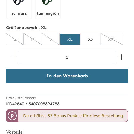
schwarz
tannengrün
schwarz
tannengrün
Größenauswahl:
XL
L
M
S
XL
XS
XXS
(Diese Option ist zurzeit nicht verfügbar.)
(Diese Option ist zurzeit nicht verfügbar.)
(Diese Option ist zurzeit nicht verfügbar.)
(Diese Optio
Produkt Anzahl: Gib den gewünschten Wert ein ode
In den Warenkorb
Produktnummer:
KD42640 / 5407008894788
P
Du erhältst 52 Bonus Punkte für diese Bestellung
Vorteile