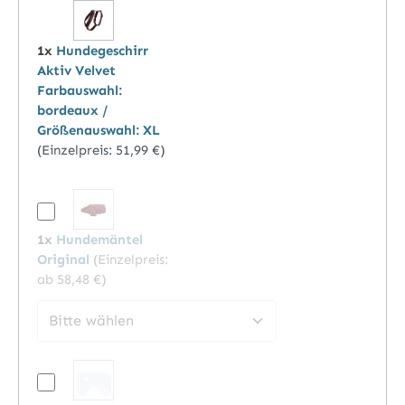
1x
Hundegeschirr
Aktiv Velvet
Farbauswahl:
bordeaux /
Größenauswahl: XL
(Einzelpreis:
51,99 €
)
1x
Hundemäntel
Original
(Einzelpreis:
ab 58,48 €
)