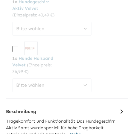
1x
Hundegeschirr
Aktiv Velvet
(Einzelpreis:
40,49 €
)
1x
Hunde Halsband
Velvet
(Einzelpreis:
36,99 €
)
Beschreibung
Tragekomfort und Funktionalität Das Hundegeschirr
Aktiv Samt wurde speziell für hohe Tragbarkeit