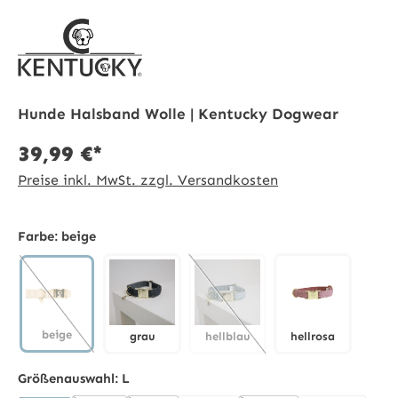
Hunde Halsband Wolle | Kentucky Dogwear
39,99 €*
Preise inkl. MwSt. zzgl. Versandkosten
Farbe:
beige
beige
grau
hellblau
hellrosa
beige
(Diese Option ist zurzeit nicht verfügbar.)
grau
hellblau
hellrosa
(Diese Option ist zurzeit nicht 
Größenauswahl:
L