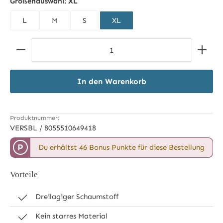
Größenauswahl:
XL
L
M
S
XL
Produkt Anzahl: Gib den gewünschten Wert ein ode
In den Warenkorb
Produktnummer:
VERSBL / 8055510649418
P
Du erhältst 46 Bonus Punkte für diese Bestellung
Vorteile
Dreilagiger Schaumstoff
Kein starres Material