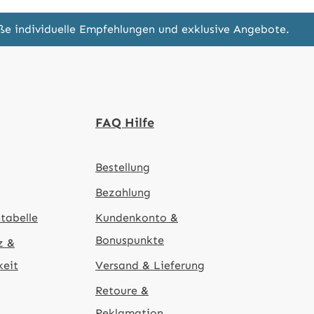
eße individuelle Empfehlungen und exklusive Angebote.
FAQ Hilfe
Bestellung
Bezahlung
tabelle
Kundenkonto &
Bonuspunkte
z &
keit
Versand & Lieferung
Retoure &
Reklamation