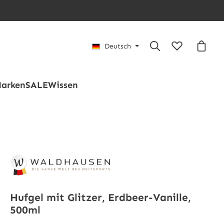
Du hast 0 Pro
Waren
Deutsch
arken
SALE
Wissen
Hufgel mit Glitzer, Erdbeer-Vanille,
500ml