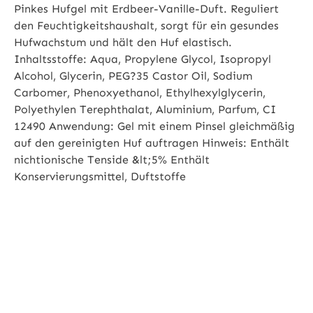
Pinkes Hufgel mit Erdbeer-Vanille-Duft. Reguliert
den Feuchtigkeitshaushalt, sorgt für ein gesundes
Hufwachstum und hält den Huf elastisch.
Inhaltsstoffe: Aqua, Propylene Glycol, Isopropyl
Alcohol, Glycerin, PEG?35 Castor Oil, Sodium
Carbomer, Phenoxyethanol, Ethylhexylglycerin,
Polyethylen Terephthalat, Aluminium, Parfum, CI
12490 Anwendung: Gel mit einem Pinsel gleichmäßig
auf den gereinigten Huf auftragen Hinweis: Enthält
nichtionische Tenside &lt;5% Enthält
Konservierungsmittel, Duftstoffe
Aqua, Propylene Glycol, Isopropyl Alcohol, Glycerin,
PEG?35 Castor Oil, Sodium Carbomer,
Phenoxyethanol, Ethylhexylglycerin,
Polyethylen Terephthalat, Aluminium, Parfum, CI
12490
Anwendung:
Gel mit einem Pinsel gleichmäßig auf den