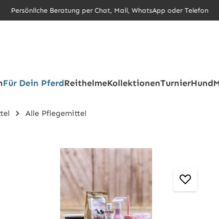
Persönliche Beratung per Chat, Mail, WhatsApp oder Telefon
h
Für Dein Pferd
Reithelme
Kollektionen
Turnier
Hund
M
tel
Alle Pflegemittel