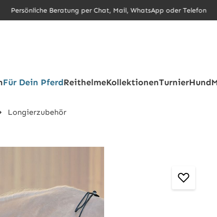
Persönliche Beratung per Chat, Mail, WhatsApp oder Telefon
h
Für Dein Pferd
Reithelme
Kollektionen
Turnier
Hund
M
Longierzubehör