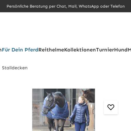
Persönliche Beratung per Chat, Mail, WhatsApp oder Telefon
h
Für Dein Pferd
Reithelme
Kollektionen
Turnier
Hund
M
Stalldecken