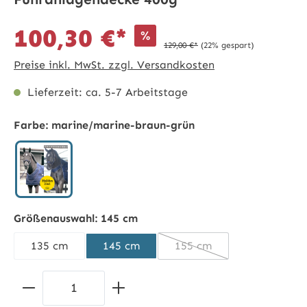
100,30 €*
%
129,00 €*
(22% gespart)
Preise inkl. MwSt. zzgl. Versandkosten
Lieferzeit: ca. 5-7 Arbeitstage
Farbe:
marine/marine-braun-grün
marine/marine-braun-grün
Größenauswahl:
145 cm
135 cm
145 cm
155 cm
(Diese Option ist zurzeit
Produkt Anzahl: Gib den gewünschten 