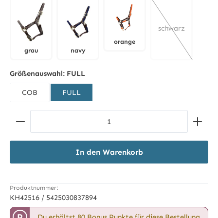
schwarz
orange
grau
navy
orange
grau
navy
(Diese Option is
Größenauswahl:
FULL
COB
FULL
Produkt Anzahl: Gib den gewünschten Wert ein ode
In den Warenkorb
Produktnummer:
KH42516 / 5425030837894
P
Du erhältst 80 Bonus Punkte für diese Bestellung