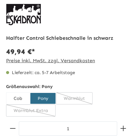
Halfter Control Schiebeschnalle in schwarz
49,94 €*
Preise inkl. MwSt. zzgl. Versandkosten
Lieferzeit: ca. 5-7 Arbeitstage
Größenauswahl:
Pony
Cob
Pony
Warmblut
(Diese Option ist zurzeit nicht ve
Warmblut Extra
(Diese Option ist zurzeit nicht verfügbar.)
Produkt Anzahl: Gib den gewünschten Wert ein ode