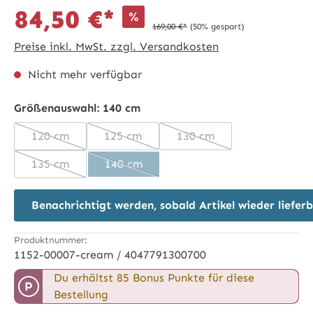
84,50 €*
%
169,00 €*
(50% gespart)
Preise inkl. MwSt. zzgl. Versandkosten
Nicht mehr verfügbar
Größenauswahl:
140 cm
120 cm
125 cm
130 cm
(Diese Option ist zurzeit nicht verfügbar.)
(Diese Option ist zurzeit nicht verfügbar.
(Diese Option ist zurzeit 
135 cm
140 cm
(Diese Option ist zurzeit nicht verfügbar.)
(Diese Option ist zurzeit nicht verfügbar.
Benachrichtigt werden, sobald Artikel wieder lieferb
Produktnummer:
1152-00007-cream / 4047791300700
Du erhältst 85 Bonus Punkte für diese
P
Bestellung