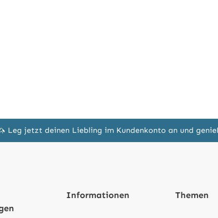
🦄 Leg jetzt deinen Liebling im Kundenkonto an und geni
Informationen
Themen
ngen