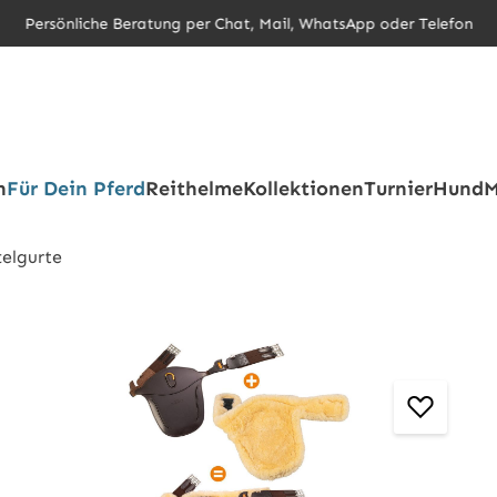
Persönliche Beratung per Chat, Mail, WhatsApp oder Telefon
h
Für Dein Pferd
Reithelme
Kollektionen
Turnier
Hund
M
telgurte