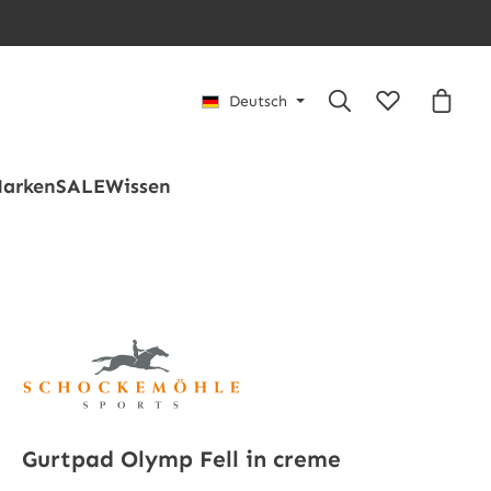
Du hast 0 Pro
Waren
Deutsch
arken
SALE
Wissen
Gurtpad Olymp Fell in creme