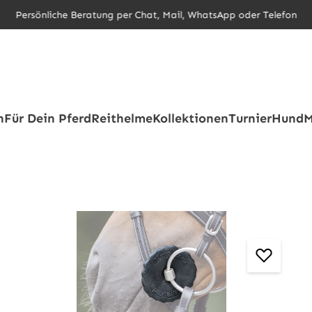
Persönliche Beratung per Chat, Mail, WhatsApp oder Telefon
h
Für Dein Pferd
Reithelme
Kollektionen
Turnier
Hund
M