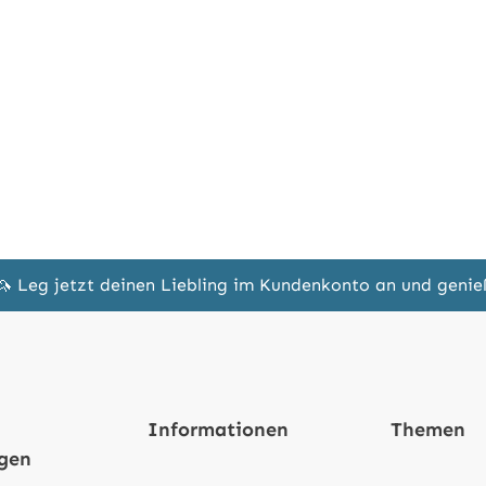
🦄 Leg jetzt deinen Liebling im Kundenkonto an und geni
Informationen
Themen
ngen