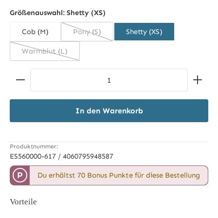
schwarz
weiß
dunkelbraun
Größenauswahl:
Shetty (XS)
Cob (M)
Pony (S)
Shetty (XS)
(Diese Option ist zurzeit nicht verfügbar.)
Warmblut (L)
(Diese Option ist zurzeit nicht verfügbar.)
Produkt Anzahl: Gib den gewünschten Wert ein ode
In den Warenkorb
Produktnummer:
ES560000-617 / 4060795948587
P
Du erhältst 70 Bonus Punkte für diese Bestellung
Vorteile