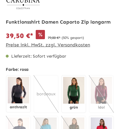
Funktionsshirt Damen Caporto Zip langarm
%
39,50 €*
79,00 €*
(50% gespart)
Preise inkl. MwSt. zzgl. Versandkosten
Lieferzeit: Sofort verfügbar
Farbe:
rosa
bordeaux
anthrazit
grün
idol
anthrazit
grün
idol
(Diese Option ist zurzeit nicht verfügbar.)
(Diese Option is