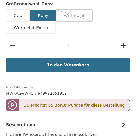
Größenauswahl:
Pony
Cob
Pony
Warmblut
(Diese Option ist zurzeit nicht ve
Warmblut Extra
Produkt Anzahl: Gib den gewünschten Wert ein ode
In den Warenkorb
Produktnummer:
HW-AGRW41 / 649982651918
P
Du erhältst 65 Bonus Punkte für diese Bestellung
Beschreibung
MaterialWasserdichtes und atmungsaktives