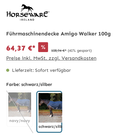
Führmaschinendecke Amigo Walker 100g
%
64,37 €*
108,94 €*
(41% gespart)
Preise inkl. MwSt. zzgl. Versandkosten
Lieferzeit: Sofort verfügbar
Farbe:
schwarz/silber
navy/navy
schwarz/silber
navy/navy
(Diese Option ist zurzeit nicht verfügbar.)
schwarz/silber