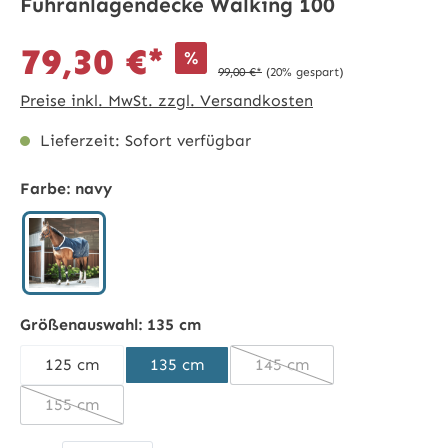
Führanlagendecke Walking 100
79,30 €*
%
99,00 €*
(20% gespart)
Preise inkl. MwSt. zzgl. Versandkosten
Lieferzeit: Sofort verfügbar
Farbe:
navy
navy
Größenauswahl:
135 cm
125 cm
135 cm
145 cm
(Diese Option ist zurzeit
155 cm
(Diese Option ist zurzeit nicht verfügbar.)