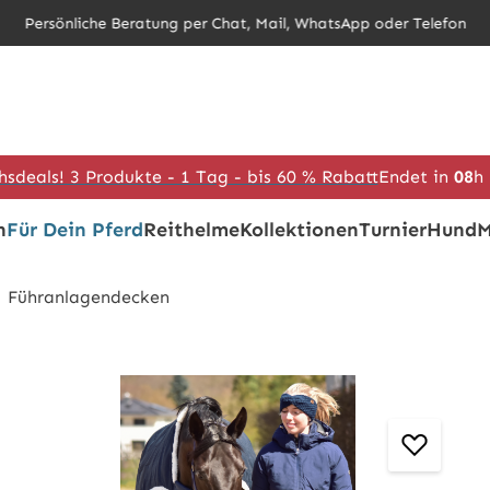
Persönliche Beratung per Chat, Mail, WhatsApp oder Telefon
hsdeals! 3 Produkte - 1 Tag - bis 60 % Rabatt
Endet in
08
h
h
Für Dein Pferd
Reithelme
Kollektionen
Turnier
Hund
M
Führanlagendecken