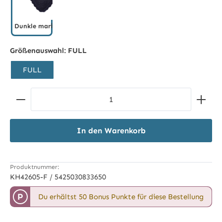
Dunkle marineblau
Dunkle marineblau
Größenauswahl:
FULL
FULL
Produkt Anzahl: Gib den gewünschten Wert ein ode
In den Warenkorb
Produktnummer:
KH42605-F / 5425030833650
P
Du erhältst 50 Bonus Punkte für diese Bestellung