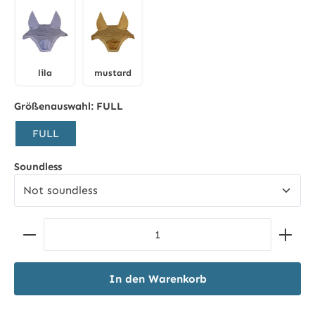
lila
mustard
lila
mustard
Größenauswahl:
FULL
FULL
auswählen
Soundless
Produkt Anzahl: Gib den gewünschten Wert ein ode
In den Warenkorb