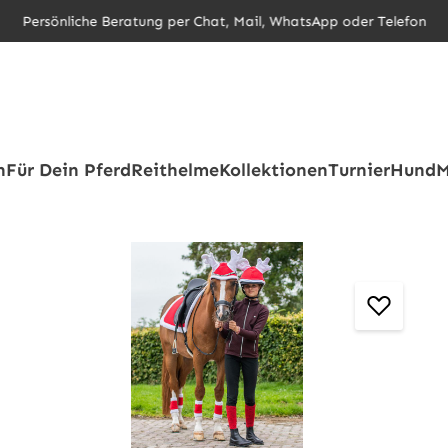
Persönliche Beratung per Chat, Mail, WhatsApp oder Telefon
h
Für Dein Pferd
Reithelme
Kollektionen
Turnier
Hund
M