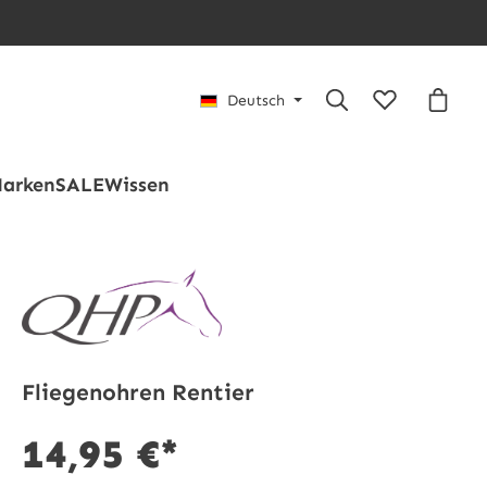
Du hast 0 Pro
Waren
Deutsch
arken
SALE
Wissen
Fliegenohren Rentier
14,95 €*