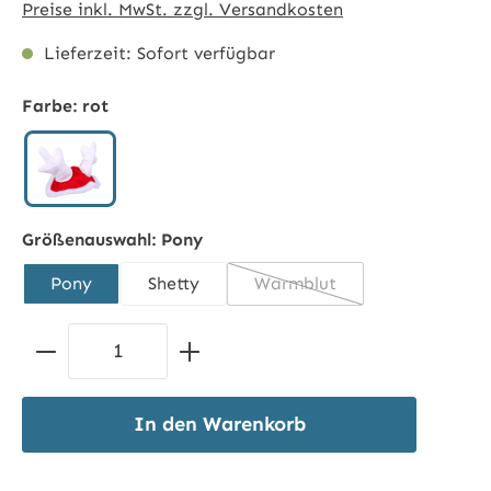
Preise inkl. MwSt. zzgl. Versandkosten
Lieferzeit: Sofort verfügbar
Farbe:
rot
rot
Größenauswahl:
Pony
Pony
Shetty
Warmblut
(Diese Option ist zurzeit n
Produkt Anzahl: Gib den gewünschten 
In den Warenkorb