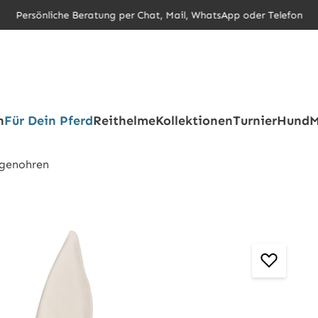
Persönliche Beratung per Chat, Mail, WhatsApp oder Telefon
h
Für Dein Pferd
Reithelme
Kollektionen
Turnier
Hund
M
egenohren