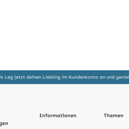
🦄 Leg jetzt deinen Liebling im Kundenkonto an und geni
Informationen
Themen
ngen