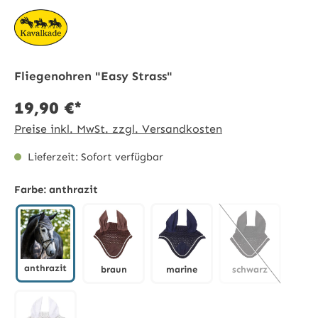
Fliegenohren "Easy Strass"
19,90 €*
Preise inkl. MwSt. zzgl. Versandkosten
Lieferzeit: Sofort verfügbar
Farbe:
anthrazit
anthrazit
braun
marine
schwarz
anthrazit
braun
marine
schwarz
(Diese Option is