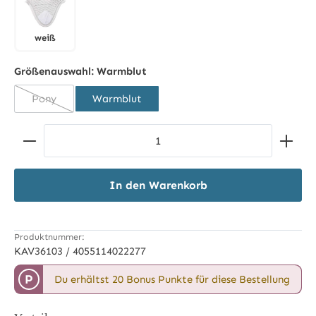
weiß
weiß
Größenauswahl:
Warmblut
Pony
Warmblut
(Diese Option ist zurzeit nicht verfügbar.)
Produkt Anzahl: Gib den gewünschten Wert ein ode
In den Warenkorb
Produktnummer:
KAV36103 / 4055114022277
P
Du erhältst 20 Bonus Punkte für diese Bestellung