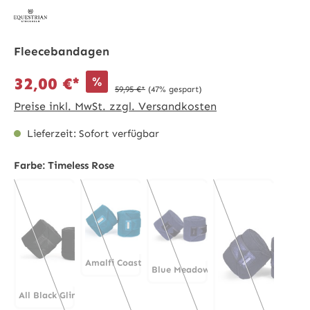
Fleecebandagen
%
32,00 €*
59,95 €*
(47% gespart)
Preise inkl. MwSt. zzgl. Versandkosten
Lieferzeit: Sofort verfügbar
Farbe:
Timeless Rose
Amalfi Coast
Blue Meadow
Amalfi Coast
(Diese Option ist zurzeit nicht verfügbar.)
Blue Meadow
(Diese Option ist zurzeit nicht 
All Black Glimmer