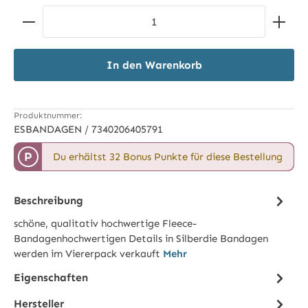
wild rose
(Diese Option ist zurzeit nicht verfügbar.)
Produkt Anzahl: Gib den gewünschten Wert ein ode
In den Warenkorb
Produktnummer:
ESBANDAGEN / 7340206405791
P
Du erhältst 32 Bonus Punkte für diese Bestellung
Beschreibung
schöne, qualitativ hochwertige Fleece-
Bandagenhochwertigen Details in Silberdie Bandagen
werden im Viererpack verkauft
Mehr
Eigenschaften
Hersteller