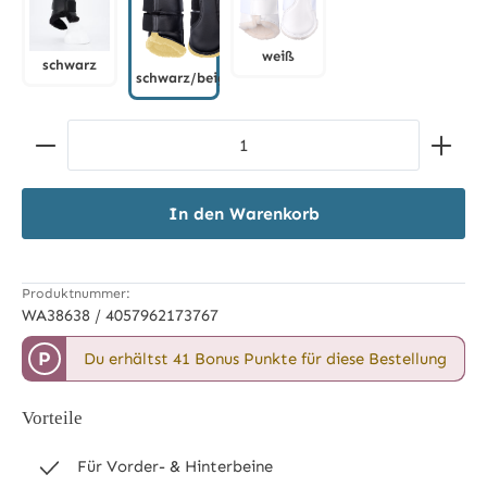
weiß
schwarz
schwarz/beige
weiß
schwarz
schwarz/beige
Produkt Anzahl: Gib den gewünschten Wert ein ode
In den Warenkorb
Produktnummer:
WA38638 / 4057962173767
P
Du erhältst 41 Bonus Punkte für diese Bestellung
Vorteile
Für Vorder- & Hinterbeine