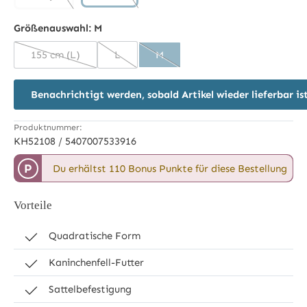
schwarz
(Diese Option ist zurzeit nicht verfügbar.)
navy
(Diese Option ist zurzeit nicht verfügbar.)
Größenauswahl:
M
155 cm (L)
L
M
(Diese Option ist zurzeit nicht verfügbar.)
(Diese Option ist zurzeit nicht verfügbar.)
(Diese Option ist zurzeit nicht verf
Benachrichtigt werden, sobald Artikel wieder lieferbar is
Produktnummer:
KH52108 / 5407007533916
P
Du erhältst 110 Bonus Punkte für diese Bestellung
Vorteile
Quadratische Form
Kaninchenfell-Futter
Sattelbefestigung