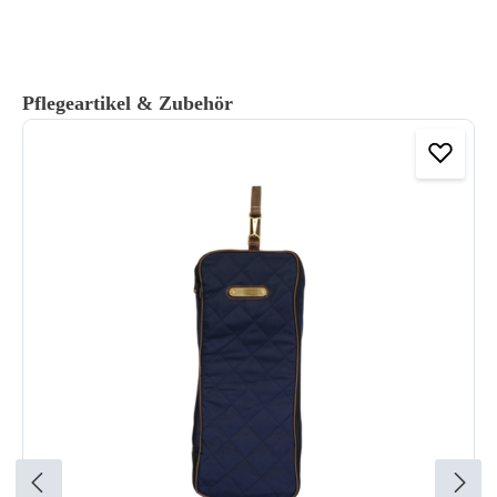
Produktgalerie überspringen
Pflegeartikel & Zubehör