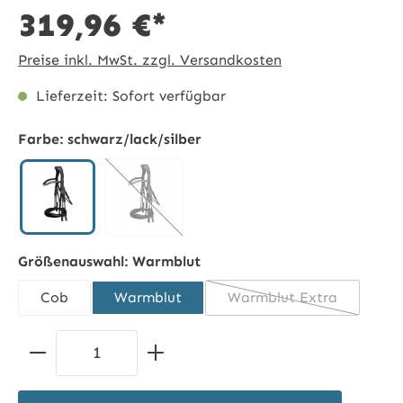
319,96 €*
Preise inkl. MwSt. zzgl. Versandkosten
Lieferzeit: Sofort verfügbar
Farbe:
schwarz/lack/silber
schwarz/lack/silber
schwarz/silber
(Diese Option ist zurzeit nicht verfügbar.)
Größenauswahl:
Warmblut
Cob
Warmblut
Warmblut Extra
(Diese Option ist zu
Produkt Anzahl: Gib den gewünschten 