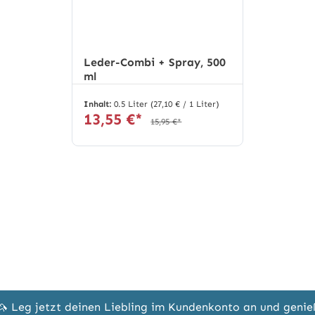
Leder-Combi + Spray, 500
ml
Inhalt:
0.5 Liter
(27,10 € / 1 Liter)
13,55 €*
15,95 €*
🦄 Leg jetzt deinen Liebling im Kundenkonto an und geni