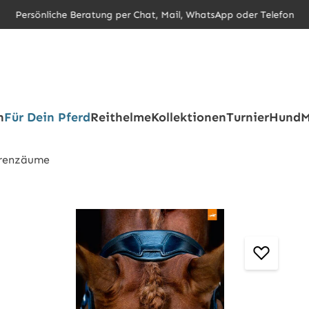
Persönliche Beratung per Chat, Mail, WhatsApp oder Telefon
h
Für Dein Pferd
Reithelme
Kollektionen
Turnier
Hund
M
renzäume