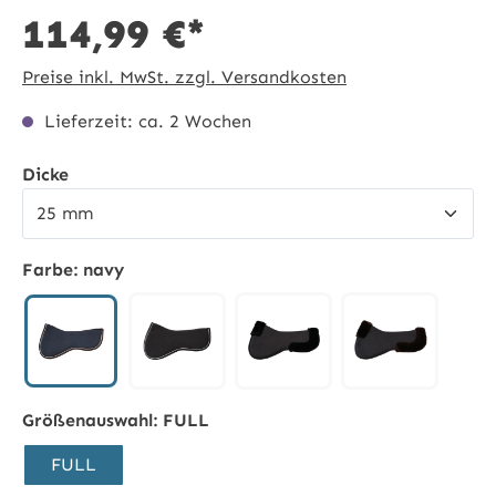
114,99 €*
Preise inkl. MwSt. zzgl. Versandkosten
Lieferzeit: ca. 2 Wochen
auswählen
Dicke
Farbe:
navy
navy
schwarz
schwarz/schwarz
soft rose
Größenauswahl:
FULL
FULL