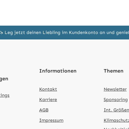
🦄 Leg jetzt deinen Liebling im Kundenkonto an und geni
Informationen
Themen
ngen
Kontakt
Newsletter
tings
Karriere
Sponsoring
AGB
Int. Größen
Impressum
Klimaschut