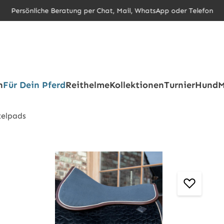
Persönliche Beratung per Chat, Mail, WhatsApp oder Telefon
h
Für Dein Pferd
Reithelme
Kollektionen
Turnier
Hund
M
telpads