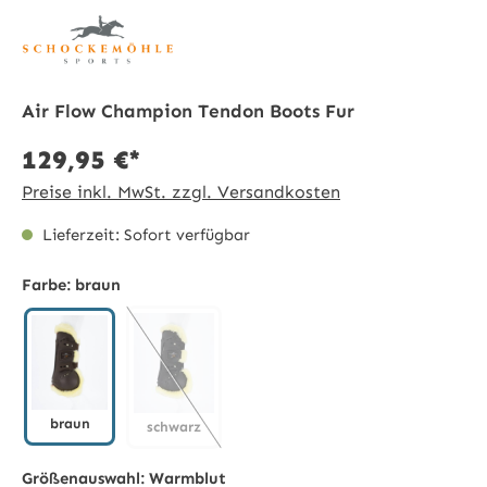
Air Flow Champion Tendon Boots Fur
129,95 €*
Preise inkl. MwSt. zzgl. Versandkosten
Lieferzeit: Sofort verfügbar
Farbe:
braun
braun
schwarz
braun
schwarz
(Diese Option ist zurzeit nicht verfügbar.)
Größenauswahl:
Warmblut