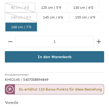
80 cm / 4'0
125 cm / 5'9
130 cm / 6'0
(Diese Option ist zurzeit nicht verfügbar.)
140 cm / 6'3
145 cm / 6'6
155 cm / 6'9
(Diese Option ist zurzeit nicht verfügbar.)
160 cm / 7'0
Produkt Anzahl: Gib den gewünschten Wert ein ode
In den Warenkorb
Produktnummer:
KH52145 / 5407008894849
P
Du erhältst 110 Bonus Punkte für diese Bestellung
Vorteile