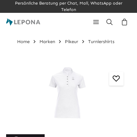
Persönliche Beratung per Chat, Mail, WhatsApp oder
Zum Hauptinhalt springen
Telefon
Ware
Home
Marken
Pikeur
Turniershirts
Bildergalerie überspringen