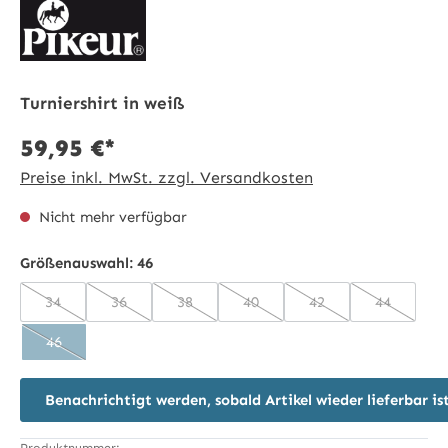
Turniershirt in weiß
59,95 €*
Preise inkl. MwSt. zzgl. Versandkosten
Nicht mehr verfügbar
Größenauswahl:
46
34
36
38
40
42
44
(Diese Option ist zurzeit nicht verfügbar.)
(Diese Option ist zurzeit nicht verfügbar.)
(Diese Option ist zurzeit nicht verfügbar.)
(Diese Option ist zurzeit nicht v
(Diese Option ist zurz
(Diese Opti
46
(Diese Option ist zurzeit nicht verfügbar.)
Benachrichtigt werden, sobald Artikel wieder lieferbar is
Produktnummer: