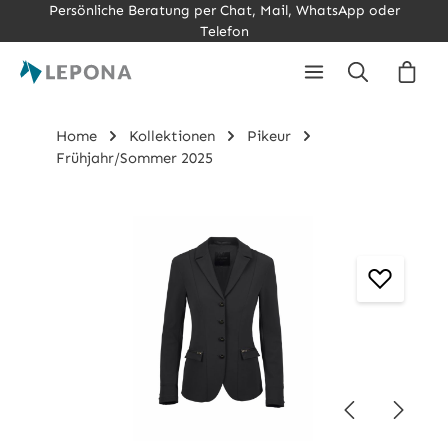
Persönliche Beratung per Chat, Mail, WhatsApp oder
Zum Hauptinhalt springen
Telefon
Ware
Home
Kollektionen
Pikeur
Frühjahr/Sommer 2025
Bildergalerie überspringen