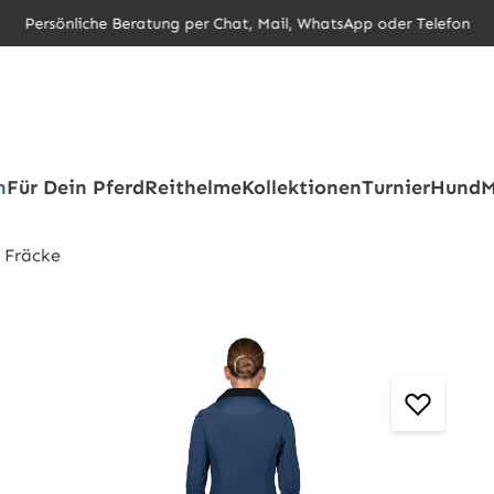
Persönliche Beratung per Chat, Mail, WhatsApp oder Telefon
h
Für Dein Pferd
Reithelme
Kollektionen
Turnier
Hund
M
 Fräcke