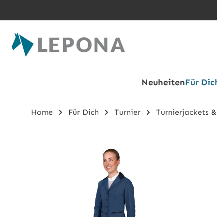
Zum Hauptinhalt springen
Neuheiten
Für Dic
Home
Für Dich
Turnier
Turnierjackets &
Bildergalerie überspringen