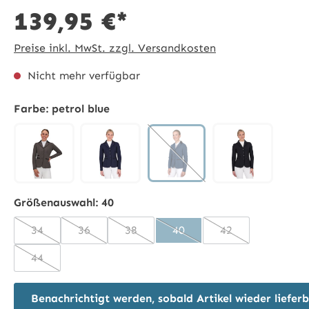
139,95 €*
Preise inkl. MwSt. zzgl. Versandkosten
Nicht mehr verfügbar
Farbe:
petrol blue
petrol blue
(Diese Option ist zurzeit nic
anthrazit
blau
schwarz
Größenauswahl:
40
34
36
38
40
42
(Diese Option ist zurzeit nicht verfügbar.)
(Diese Option ist zurzeit nicht verfügbar.)
(Diese Option ist zurzeit nicht verfügba
(Diese Option ist zurzeit nic
(Diese Option ist 
44
(Diese Option ist zurzeit nicht verfügbar.)
Benachrichtigt werden, sobald Artikel wieder lieferb