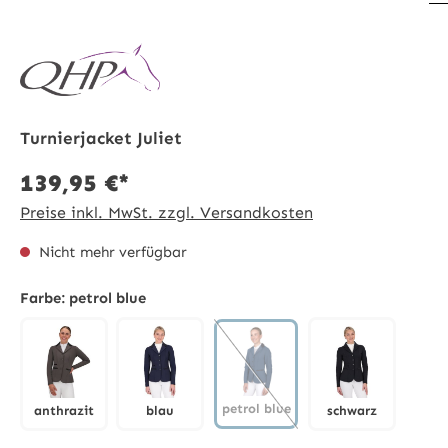
Turnierjacket Juliet
139,95 €*
Preise inkl. MwSt. zzgl. Versandkosten
Nicht mehr verfügbar
Farbe:
petrol blue
petrol blue
anthrazit
blau
schwarz
petrol blue
(Diese Option ist zurzeit nicht 
anthrazit
blau
schwarz