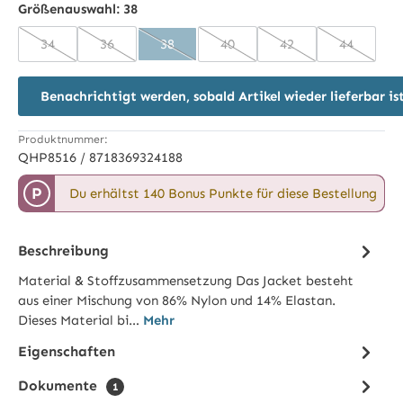
Größenauswahl:
38
34
36
38
40
42
44
(Diese Option ist zurzeit nicht verfügbar.)
(Diese Option ist zurzeit nicht verfügbar.)
(Diese Option ist zurzeit nicht verfügbar.)
(Diese Option ist zurzeit nicht 
(Diese Option ist zur
(Diese Opt
Benachrichtigt werden, sobald Artikel wieder lieferbar is
Produktnummer:
QHP8516 / 8718369324188
P
Du erhältst 140 Bonus Punkte für diese Bestellung
Beschreibung
Material & Stoffzusammensetzung Das Jacket besteht
aus einer Mischung von 86% Nylon und 14% Elastan.
Dieses Material bi…
Mehr
Eigenschaften
Dokumente
1