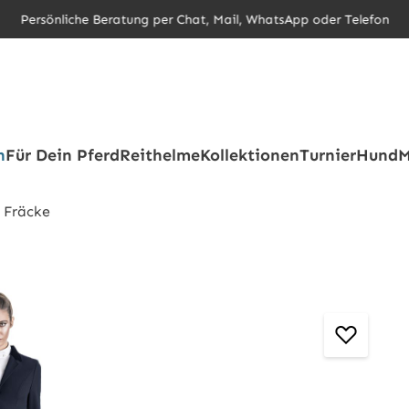
Persönliche Beratung per Chat, Mail, WhatsApp oder Telefon
h
Für Dein Pferd
Reithelme
Kollektionen
Turnier
Hund
M
 Fräcke