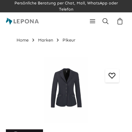
Persönliche Beratung per Chat, Mail, WhatsApp oder
Zum Hauptinhalt springen
Telefon
Ware
Home
Marken
Pikeur
Bildergalerie überspringen