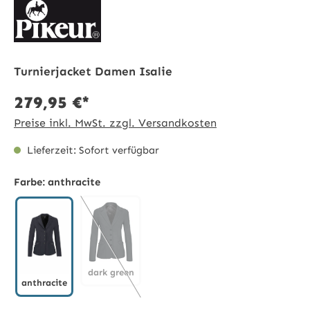
Turnierjacket Damen Isalie
279,95 €*
Preise inkl. MwSt. zzgl. Versandkosten
Lieferzeit: Sofort verfügbar
Farbe:
anthracite
dark green
anthracite
dark green
(Diese Option ist zurzeit nicht verfügbar.)
anthracite