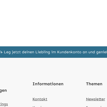
🦄 Leg jetzt deinen Liebling im Kundenkonto an und geni
Informationen
Themen
ngen
Kontakt
Newsletter
tings