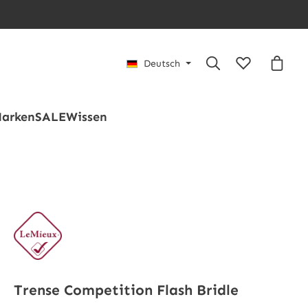
Du hast 0 Pro
Waren
Deutsch
arken
SALE
Wissen
Trense Competition Flash Bridle