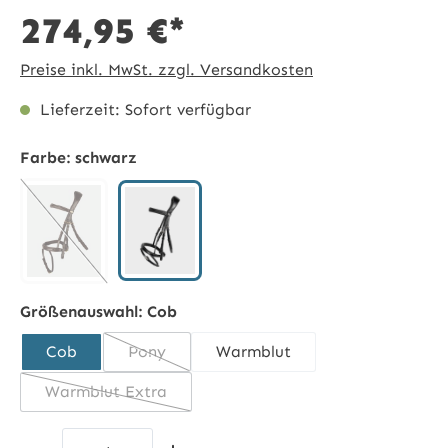
274,95 €*
Preise inkl. MwSt. zzgl. Versandkosten
Lieferzeit: Sofort verfügbar
Farbe:
schwarz
schwarz
havanna
(Diese Option ist zurzeit nicht verfügbar.)
Größenauswahl:
Cob
Cob
Pony
Warmblut
(Diese Option ist zurzeit nicht verfügbar.)
Warmblut Extra
(Diese Option ist zurzeit nicht verfügbar.)
Produkt Anzahl: Gib den gewünschten 