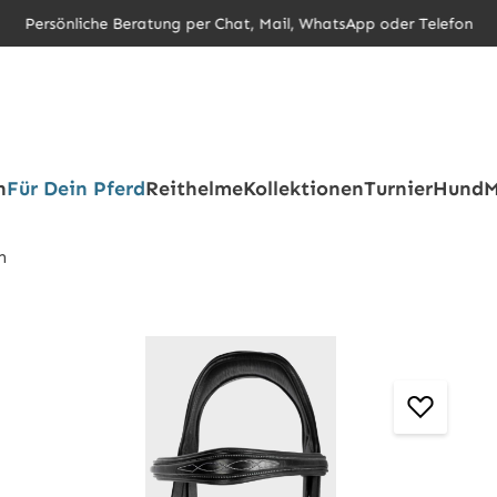
Persönliche Beratung per Chat, Mail, WhatsApp oder Telefon
h
Für Dein Pferd
Reithelme
Kollektionen
Turnier
Hund
M
n