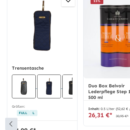
15
%
Trensentasche
Duo Box Belvoir
Lederpflege Step 1
500 ml
Größen:
Inhalt:
0.5 Liter
(52,62 € 
FULL
L
26,31 €*
30,95 €*