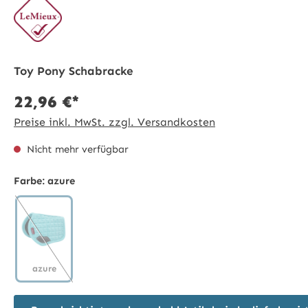
Toy Pony Schabracke
22,96 €*
Preise inkl. MwSt. zzgl. Versandkosten
Nicht mehr verfügbar
Farbe:
azure
azure
azure
(Diese Option ist zurzeit nicht verfügbar.)