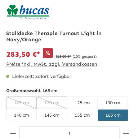
Stalldecke Therapie Turnout Light in
Navy/Orange
%
283,50 €*
315,00 €*
(10% gespart)
Preise inkl. MwSt. zzgl. Versandkosten
Lieferzeit: Sofort verfügbar
Größenauswahl:
165 cm
115 cm
120 cm
125 cm
130 cm
(Diese Option ist zurzeit nicht verfügbar.)
(Diese Option ist zurzeit nicht verfügbar.)
140 cm
145 cm
155 cm
165 cm
Produkt Anzahl: Gib den gewünschten Wert ein ode