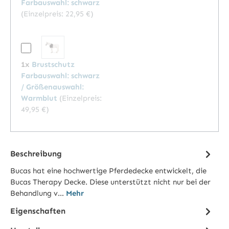
Farbauswahl: schwarz
(Einzelpreis:
22,95 €
)
1x
Brustschutz
Farbauswahl: schwarz
/ Größenauswahl:
Warmblut
(Einzelpreis:
49,95 €
)
Beschreibung
Bucas hat eine hochwertige Pferdedecke entwickelt, die
Bucas Therapy Decke. Diese unterstützt nicht nur bei der
Behandlung v…
Mehr
Eigenschaften