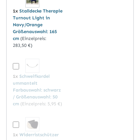
1x
Stalldecke Therapie
Turnout Light in
Navy/Orange
Größenauswahl: 165
cm
(Einzelpreis:
283,50 €
)
1x
Schweifkordel
ummantelt
Farbauswahl: schwarz
/ Größenauswahl: 50
cm
(Einzelpreis:
5,95 €
)
1x
Widerristschützer