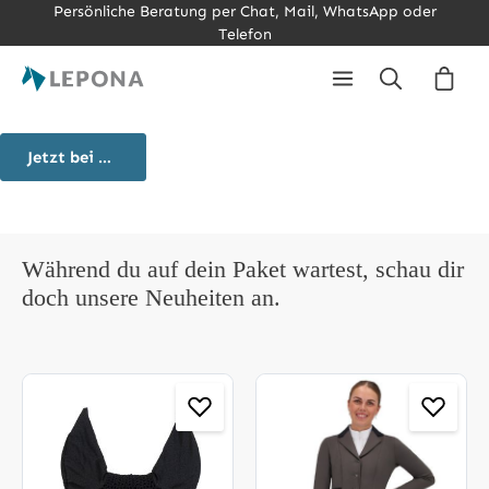
Persönliche Beratung per Chat, Mail, WhatsApp oder
Zum Hauptinhalt springen
Telefon
Ware
Jetzt bei DHL verfolgen
Während du auf dein Paket wartest, schau dir
doch unsere Neuheiten an.
Produktgalerie überspringen