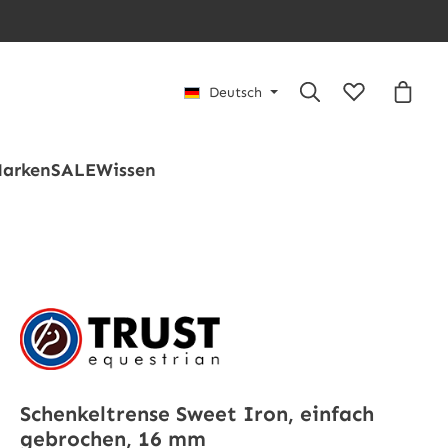
Du hast 0 Pro
Waren
Deutsch
arken
SALE
Wissen
Schenkeltrense Sweet Iron, einfach
gebrochen, 16 mm