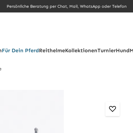
Persönliche Beratung per Chat, Mail, WhatsApp oder Telefon
h
Für Dein Pferd
Reithelme
Kollektionen
Turnier
Hund
M
e