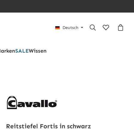
Du hast 0 Pro
Waren
Deutsch
arken
SALE
Wissen
Reitstiefel Fortis in schwarz