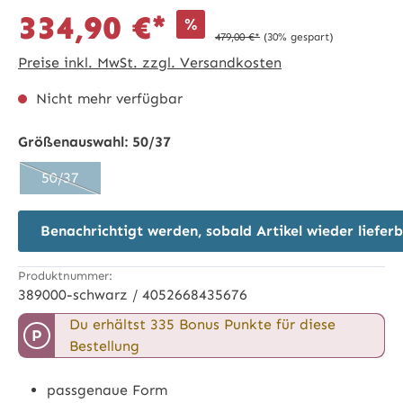
334,90 €*
%
479,00 €*
(30% gespart)
Preise inkl. MwSt. zzgl. Versandkosten
Nicht mehr verfügbar
Größenauswahl:
50/37
50/37
(Diese Option ist zurzeit nicht verfügbar.)
Benachrichtigt werden, sobald Artikel wieder lieferb
Produktnummer:
389000-schwarz / 4052668435676
Du erhältst 335 Bonus Punkte für diese
P
Bestellung
passgenaue Form