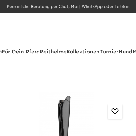
Persönliche Beratung per Chat, Mail, WhatsApp oder Telefon
h
Für Dein Pferd
Reithelme
Kollektionen
Turnier
Hund
M