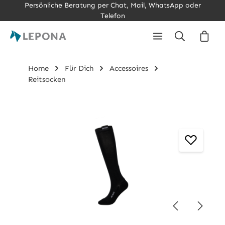
Persönliche Beratung per Chat, Mail, WhatsApp oder
Zum Hauptinhalt springen
Telefon
Ware
Home
Für Dich
Accessoires
Reitsocken
Bildergalerie überspringen