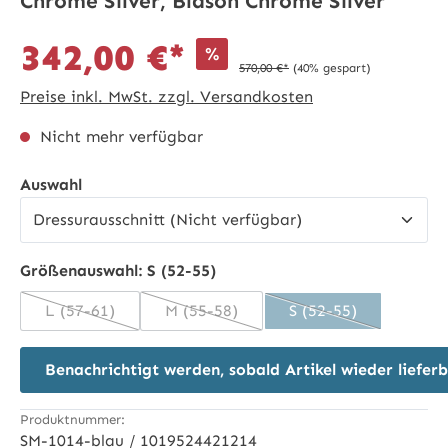
Chrome Silver, Blason Chrome Silver
342,00 €*
%
570,00 €*
(40% gespart)
Preise inkl. MwSt. zzgl. Versandkosten
Nicht mehr verfügbar
auswählen
Auswahl
Größenauswahl:
S (52-55)
L (57-61)
M (55-58)
S (52-55)
(Diese Option ist zurzeit nicht verfügbar.)
(Diese Option ist zurzeit nicht verfüg
(Diese Option ist z
Benachrichtigt werden, sobald Artikel wieder lieferb
Produktnummer:
SM-1014-blau / 1019524421214