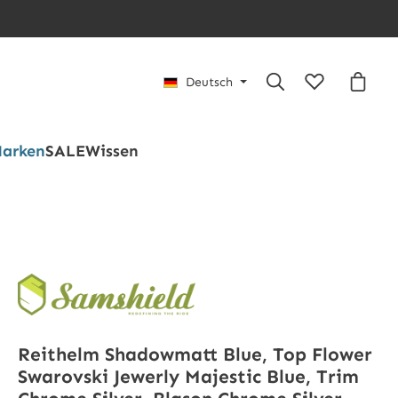
Du hast 0 Pro
Waren
Deutsch
arken
SALE
Wissen
Reithelm Shadowmatt Blue, Top Flower
Swarovski Jewerly Majestic Blue, Trim