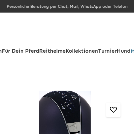
Persönliche Beratung per Chat, Mail, WhatsApp oder Telefon
h
Für Dein Pferd
Reithelme
Kollektionen
Turnier
Hund
M